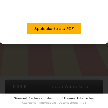
Speisekarte als PDF
0,20
€
In den Warenkorb
Stauwerk Aschau • In Memory of Thomas Rohrbacher
Allergene
|
Impressum
|
Datenschutz
|
AGB