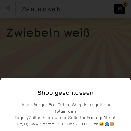
0
Zwiebeln weiß
Zwiebeln weiß
Shop geschlossen
Unser Burger Bau Online Shop ist regulär an
folgenden
Tagen/Zeiten hier auf der Seite für Euch geöffnet:
Do, Fr, Sa & So von 16.30 Uhr – 21.00 Uhr