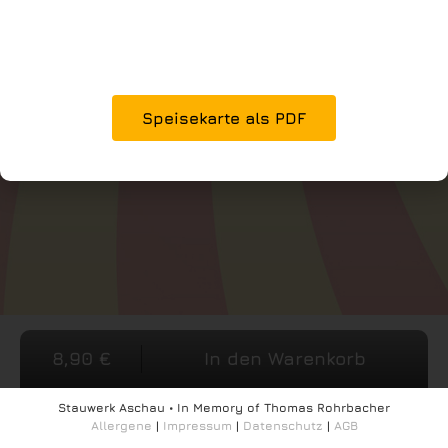
Speisekarte als PDF
8,90
€
In den Warenkorb
Stauwerk Aschau • In Memory of Thomas Rohrbacher
Allergene
|
Impressum
|
Datenschutz
|
AGB