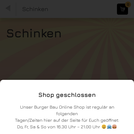
0
Schinken
Schinken
Shop geschlossen
Unser Burger Bau Online Shop ist regulär an
folgenden
Tagen/Zeiten hier auf der Seite für Euch geöffnet:
Do, Fr, Sa & So von 16.30 Uhr – 21.00 Uhr