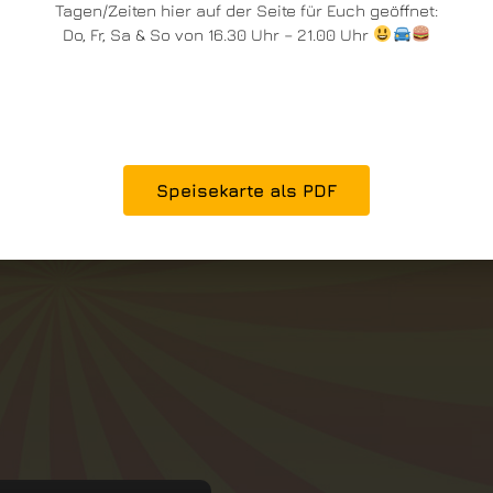
Tagen/Zeiten hier auf der Seite für Euch geöffnet:
Do, Fr, Sa & So von 16.30 Uhr – 21.00 Uhr
en Balsamico Dressing & Tomaten Knofi
Speisekarte als PDF