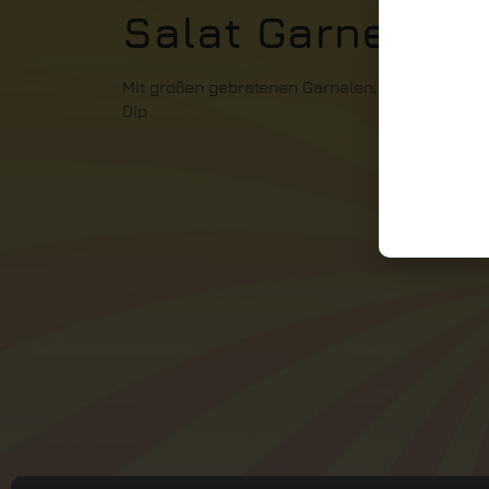
Salat Garnele
Mit großen gebratenen Garnelen, hausgemacht
Dip