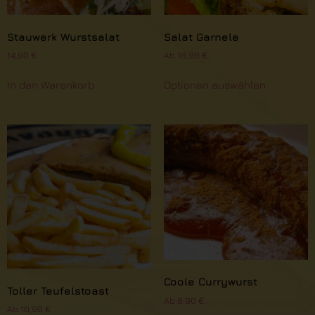
Stauwerk Wurstsalat
Salat Garnele
14,90
€
Ab
18,90
€
In den Warenkorb
Optionen auswählen
Coole Currywurst
Toller Teufelstoast
Ab
8,90
€
Ab
10,90
€