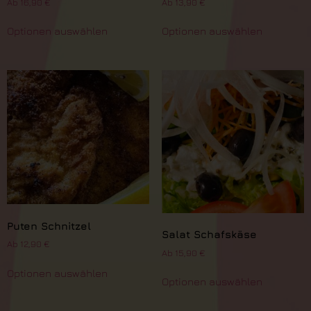
Ab
16,90
€
Ab
13,90
€
Optionen auswählen
Optionen auswählen
Puten Schnitzel
Salat Schafskäse
Ab
12,90
€
Ab
15,90
€
Optionen auswählen
Optionen auswählen