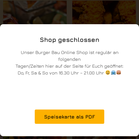
Shop geschlossen
Unser Burger Bau Online Shop ist regulär an
folgenden
Tagen/Zeiten hier auf der Seite für Euch geöffnet:
Do, Fr, Sa & So von 16.30 Uhr – 21.00 Uhr
Big Stauwerk Wings
Chick`n Fingers
Ab
12,90
€
Ab
9,90
€
Optionen auswählen
Optionen auswählen
Speisekarte als PDF