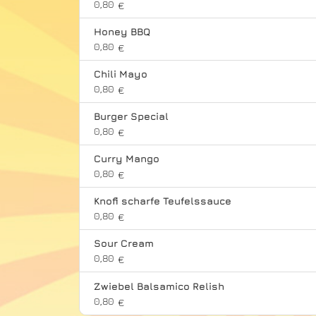
0,80
€
Honey BBQ
0,80
€
Chili Mayo
0,80
€
Burger Special
0,80
€
Curry Mango
0,80
€
Knofi scharfe Teufelssauce
0,80
€
Sour Cream
0,80
€
Zwiebel Balsamico Relish
0,80
€