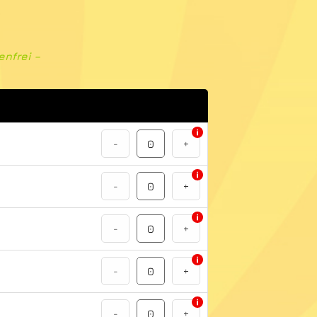
enfrei –
-
+
-
+
-
+
-
+
-
+