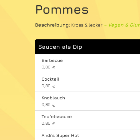
Pommes
Beschreibung:
Kross & lecker
– Vegan & Glut
Saucen als Dip
Barbecue
0,80
€
Cocktail
0,80
€
Knoblauch
0,80
€
Teufelssauce
0,80
€
Andi's Super Hot