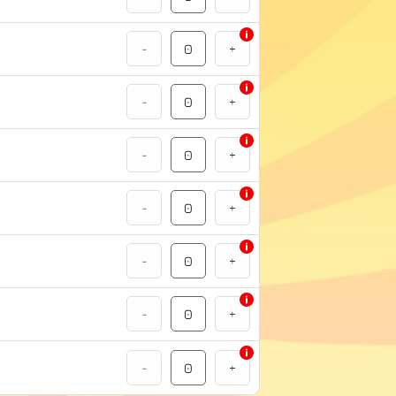
-
+
-
+
-
+
-
+
-
+
-
+
-
+