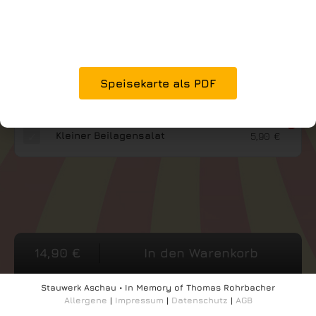
Unser Special der Woche! Ofenfrische Pizzn. Größe 28cm!
Zutaten bei dieser Pizza: Tomaten, Käse, Schinkn,
Zwiebeln, Garnelen, Knoblauch Öl – wir machen Teig und
Tomatensoße selber!
Speisekarte als PDF
Beilage
Kleiner Beilagensalat
5,90
€
14,90
€
In den Warenkorb
Stauwerk Aschau • In Memory of Thomas Rohrbacher
Allergene
|
Impressum
|
Datenschutz
|
AGB