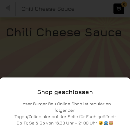
0
Chili Cheese Sauce
Chili Cheese Sauce
Shop geschlossen
Unser Burger Bau Online Shop ist regulär an
folgenden
Tagen/Zeiten hier auf der Seite für Euch geöffnet:
Do, Fr, Sa & So von 16.30 Uhr – 21.00 Uhr