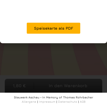
Speisekarte als PDF
1,80
€
In den Warenkorb
Stauwerk Aschau • In Memory of Thomas Rohrbacher
Allergene
|
Impressum
|
Datenschutz
|
AGB