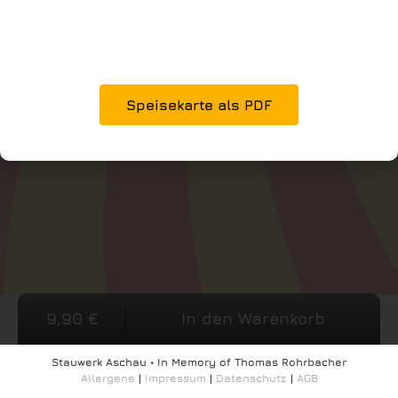
Speisekarte als PDF
9,90
€
In den Warenkorb
Stauwerk Aschau • In Memory of Thomas Rohrbacher
Allergene
|
Impressum
|
Datenschutz
|
AGB