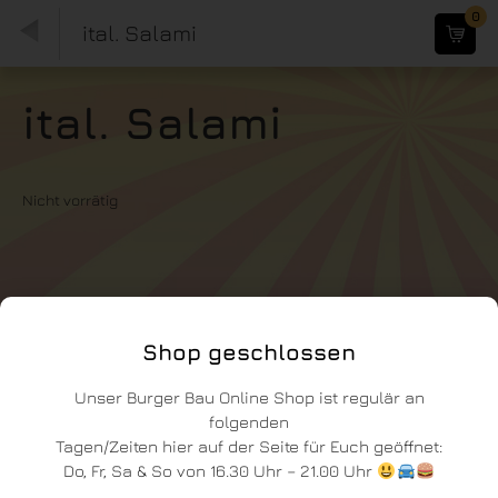
0
ital. Salami
ital. Salami
Nicht vorrätig
Shop geschlossen
Unser Burger Bau Online Shop ist regulär an
folgenden
Tagen/Zeiten hier auf der Seite für Euch geöffnet:
Do, Fr, Sa & So von 16.30 Uhr – 21.00 Uhr