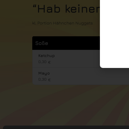
“Hab keinen Hun
kl. Portion Hähnchen Nuggets
Soße
Ketchup
0,30
€
Mayo
0,30
€