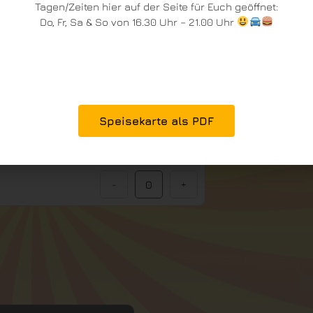
Tagen/Zeiten hier auf der Seite für Euch geöffnet:
ger”
Do, Fr, Sa & So von 16.30 Uhr – 21.00 Uhr
Speisekarte als PDF
-
+
-
+