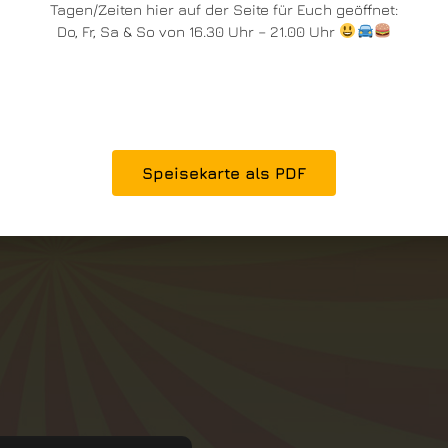
Tagen/Zeiten hier auf der Seite für Euch geöffnet:
Do, Fr, Sa & So von 16.30 Uhr – 21.00 Uhr
Speisekarte als PDF