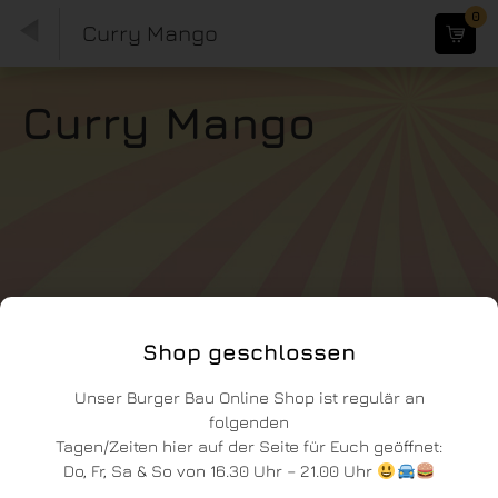
0
Curry Mango
Curry Mango
Shop geschlossen
Unser Burger Bau Online Shop ist regulär an
folgenden
Tagen/Zeiten hier auf der Seite für Euch geöffnet:
Do, Fr, Sa & So von 16.30 Uhr – 21.00 Uhr