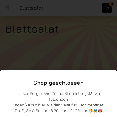
0
Blattsalat
Blattsalat
Shop geschlossen
Unser Burger Bau Online Shop ist regulär an
folgenden
Tagen/Zeiten hier auf der Seite für Euch geöffnet:
Do, Fr, Sa & So von 16.30 Uhr – 21.00 Uhr