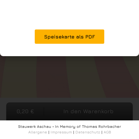
Speisekarte als PDF
0,20
€
In den Warenkorb
Stauwerk Aschau • In Memory of Thomas Rohrbacher
Allergene
|
Impressum
|
Datenschutz
|
AGB