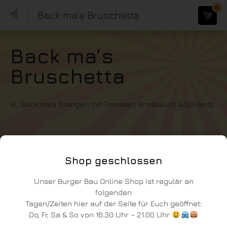
0
Back ma’s Bruschetta
Back ma’s
Bruschetta
XL Back ma’s Stangerl mit Tomaten, Knoblauch & Olivenöl.
Shop geschlossen
Unser Burger Bau Online Shop ist regulär an
folgenden
Tagen/Zeiten hier auf der Seite für Euch geöffnet:
Do, Fr, Sa & So von 16.30 Uhr – 21.00 Uhr