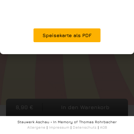
Speisekarte als PDF
8,90
€
In den Warenkorb
Stauwerk Aschau • In Memory of Thomas Rohrbacher
Allergene
|
Impressum
|
Datenschutz
|
AGB