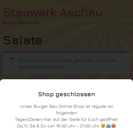
Stauwerk Aschau
Burger Bau Shop
Salate
Es wurden keine Produkte gefunden, die deiner
Auswahl entsprechen.
Shop geschlossen
Unser Burger Bau Online Shop ist regulär an
folgenden
Tagen/Zeiten hier auf der Seite für Euch geöffnet:
Do, Fr, Sa & So von 16.30 Uhr – 21.00 Uhr