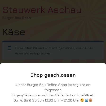
Stauwerk Aschau
Burger Bau Shop
Käse
Es wurden keine Produkte gefunden, die deiner
Auswahl entsprechen.
Shop geschlossen
Unser Burger Bau Online Shop ist regulär an
folgenden
Tagen/Zeiten hier auf der Seite für Euch geöffnet:
Do, Fr, Sa & So von 16.30 Uhr – 21.00 Uhr