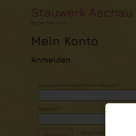
Stauwerk Aschau
Burger Bau Shop
Mein Konto
Anmelden
Benutzername oder E-Mail-Adresse
*
Passwort
*
Angemeldet bleiben
Anmelden