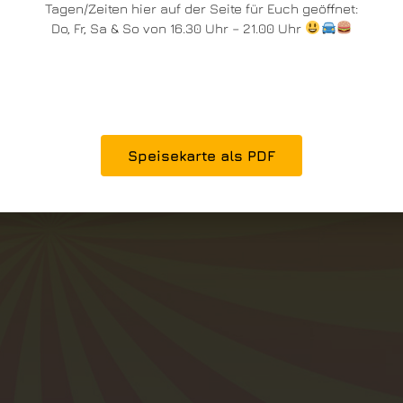
Tagen/Zeiten hier auf der Seite für Euch geöffnet:
Do, Fr, Sa & So von 16.30 Uhr – 21.00 Uhr
Speisekarte als PDF