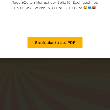
Tagen/Zeiten hier auf der Seite für Euch geöffnet:
Do, Fr, Sa & So von 16.30 Uhr – 21.00 Uhr
Speisekarte als PDF